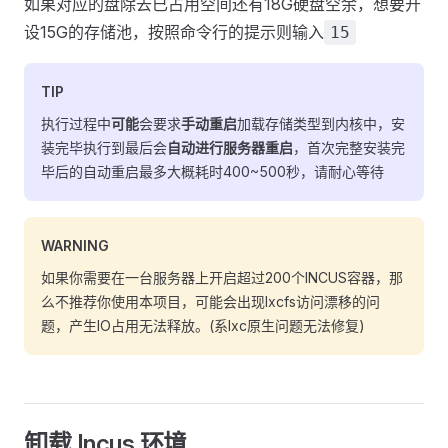
如果对应的盘除去已占用空间还有18G硬盘空余，想要开
设15G的存储池，按照命令行的提示则输入
15
TIP
执行过程中
可能
会要求
手动重启
加载存储类型到内核中，安
装完毕执行到最后会
自动进行服务器重启
，首次完整安装完
毕后的自动重启最多大概耗时400~500秒，请耐心等待
WARNING
如果你需要在一台服务器上开启超过200个INCUS容器，那
么不推荐你使用本项目，可能会出现lxcfs访问漂移的问
题，产生IO占用无法释放。(系lxc原生问题无法修复)
卸载 Incus 环境