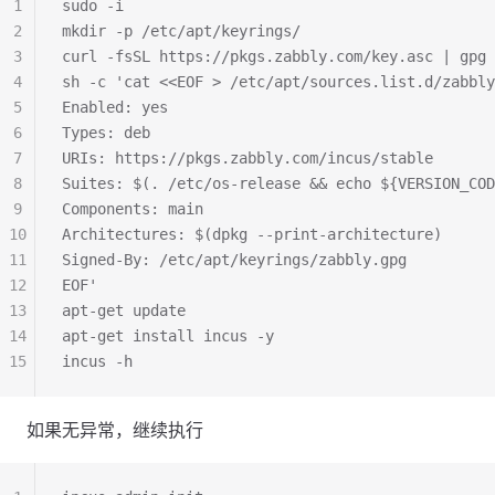
1
sudo -i
2
mkdir -p /etc/apt/keyrings/
3
curl -fsSL https://pkgs.zabbly.com/key.asc | gpg
4
sh -c 'cat <<EOF > /etc/apt/sources.list.d/zabbly
5
Enabled: yes
6
Types: deb
7
URIs: https://pkgs.zabbly.com/incus/stable
8
Suites: $(. /etc/os-release && echo ${VERSION_COD
9
Components: main
10
Architectures: $(dpkg --print-architecture)
11
Signed-By: /etc/apt/keyrings/zabbly.gpg
12
EOF'
13
apt-get update
14
apt-get install incus -y
15
incus -h
如果无异常，继续执行