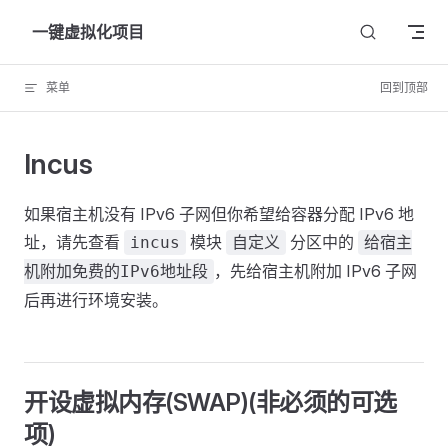
Skip to content
一键虚拟化项目
菜单
回到顶部
Incus
如果宿主机没有 IPv6 子网但你希望给容器分配 IPv6 地
址，请先查看
模块
分区中的
incus
自定义
给宿主
，先给宿主机附加 IPv6 子网
机附加免费的IPv6地址段
后再进行环境安装。
开设虚拟内存(SWAP)(非必须的可选
项)