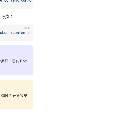
ercontent.com/oneclickvirt/kubevirt/main/kubevirtinstall
，例如：
shell
ubusercontent.com/oneclickvirt/kubevirt/main/kubevirtins
常运行，所有 Pod
免 SSH 断开导致安