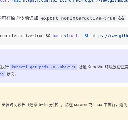
curl
 -sSL
 https://cdn.spiritlhl.net/https://raw.githubus
均可在原命令前追加
export noninteractive=true &&
noninteractive
=
true && 
bash
 <(
curl
 -sSL
 https://raw.gith
议执行
验证 KubeVirt 环境是否正
kubectl get pods -n kubevirt
状态。
ng
eVirt 安装时间较长（通常 5~15 分钟），请在 screen 或 tmux 中执行，避