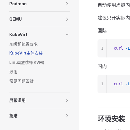
Podman
自动使用虚拟内
建议只开实际内
QEMU
国际
KubeVirt
系统和配置要求
1
curl
 -L
KubeVirt主体安装
Linux虚拟机(KVM)
国内
致谢
常见问题答疑
1
curl
 -L
屏蔽滥用
捐赠
环境安装