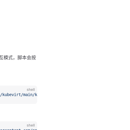
互模式，脚本会按
shell
/kubevirt/main/kubevirtinstall.sh)
shell