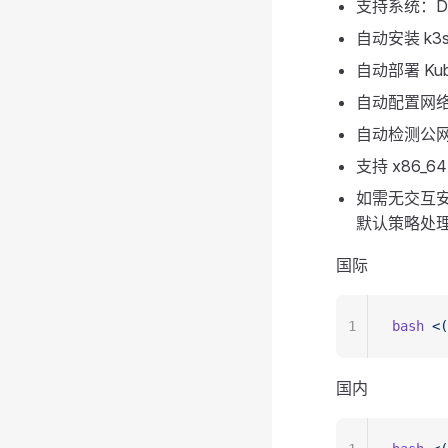
支持系统：Debi
自动安装 k3s
自动部署 KubeV
自动配置网络
自动检测公网 
支持 x86_6
如需无交互
默认策略处
国际
1
bash
 <(
国内