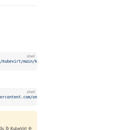
shell
/kubevirt/main/kubevirtuninstall.sh)
shell
ercontent.com/oneclickvirt/kubevirt/main/kubevirtuninsta
KubeVirt 全