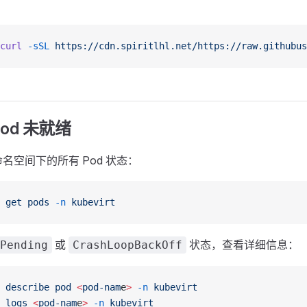
curl
 -sSL
 https://cdn.spiritlhl.net/https://raw.githubus
 Pod 未就绪
rt 命名空间下的所有 Pod 状态：
 get
 pods
 -n
 kubevirt
或
状态，查看详细信息：
Pending
CrashLoopBackOff
 describe
 pod
 <
pod-nam
e
>
 -n
 kubevirt
 logs
 <
pod-nam
e
>
 -n
 kubevirt