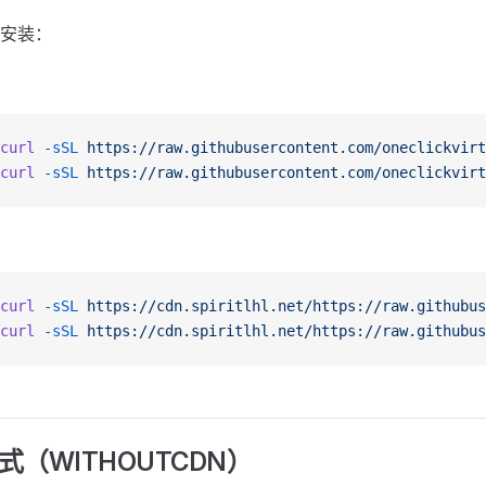
安装：
curl
 -sSL
 https://raw.githubusercontent.com/oneclickvirt
curl
 -sSL
 https://raw.githubusercontent.com/oneclickvirt
curl
 -sSL
 https://cdn.spiritlhl.net/https://raw.githubus
curl
 -sSL
 https://cdn.spiritlhl.net/https://raw.githubus
模式（WITHOUTCDN）