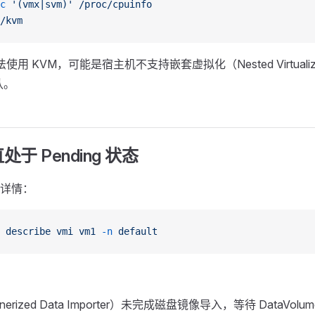
c
 '(vmx|svm)'
 /proc/cpuinfo
/kvm
法使用 KVM，可能是宿主机不支持嵌套虚拟化（Nested Virtuali
认。
于 Pending 状态
详情：
 describe
 vmi
 vm1
 -n
 default
inerized Data Importer）未完成磁盘镜像导入，等待 DataVolu