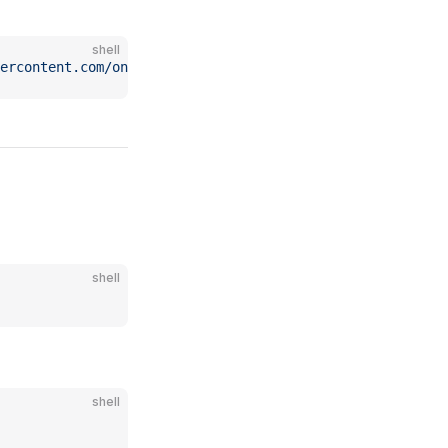
shell
ercontent.com/oneclickvirt/kubevirt/main/kubevirtinstall
shell
shell