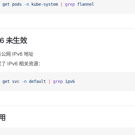
 get
 pods
 -n
 kube-system
 |
 grep
 flannel
v6 未生效
网 IPv6 地址
 IPv6 相关资源：
 get
 svc
 -n
 default
 |
 grep
 ipv6
用