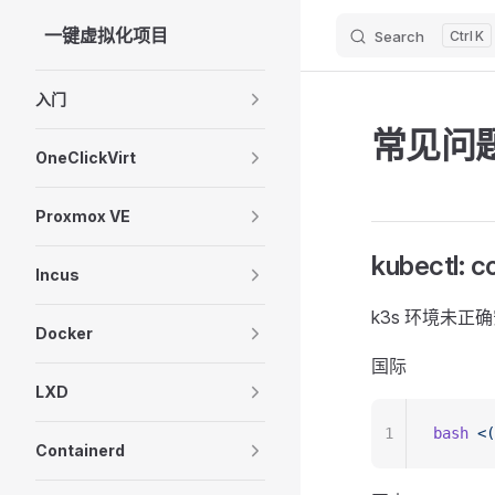
一键虚拟化项目
Search
K
Skip to content
Sidebar Navigation
入门
常见问
OneClickVirt
Proxmox VE
kubectl: 
Incus
k3s 环境未
Docker
国际
LXD
1
bash
 <(
Containerd