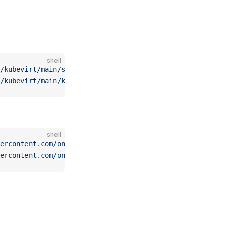
shell
/kubevirt/main/scripts/kubevirtuninstall.sh)
/kubevirt/main/kubevirtinstall.sh)
shell
ercontent.com/oneclickvirt/kubevirt/main/scripts/kubevir
ercontent.com/oneclickvirt/kubevirt/main/kubevirtinstall