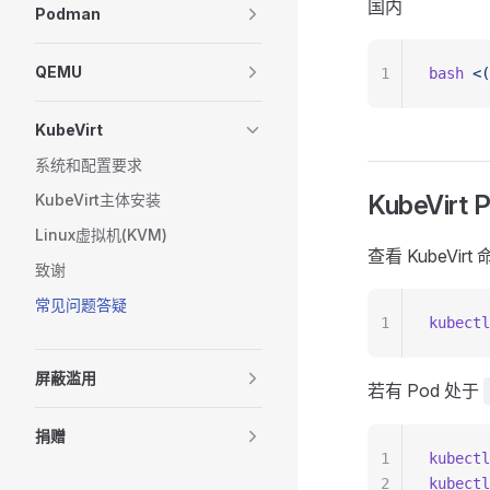
国内
Podman
QEMU
1
bash
 <(
KubeVirt
系统和配置要求
KubeVirt
KubeVirt主体安装
Linux虚拟机(KVM)
查看 KubeVi
致谢
常见问题答疑
1
kubectl
屏蔽滥用
若有 Pod 处于
捐赠
1
kubectl
2
kubectl