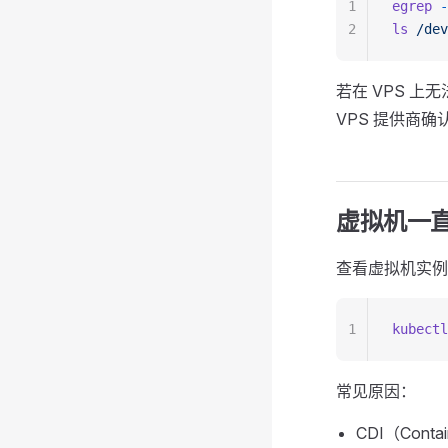
1
egrep
 -
2
ls
 /dev
若在 VPS 上无
VPS 提供商确
虚拟机一直处
查看虚拟机实例
1
kubectl
常见原因：
CDI（Conta