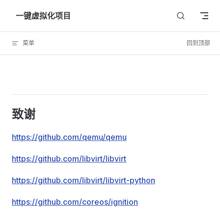
Skip to content
一键虚拟化项目
菜单
回到顶部
致谢
https://github.com/qemu/qemu
https://github.com/libvirt/libvirt
https://github.com/libvirt/libvirt-python
https://github.com/coreos/ignition