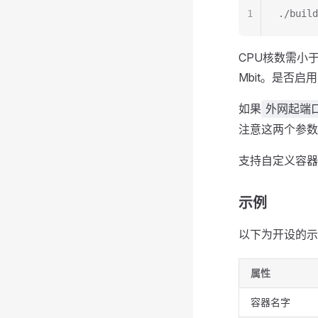
1
./bui
CPU核数需小
Mbit。是否启用
如果
外网起端
注意这两个参数
支持自定义容器
示例
以下为开设的示
属性
容器名字