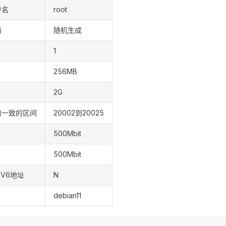
户名
root
码
随机生成
1
256MB
2G
口一致的区间
20002到20025
500Mbit
500Mbit
PV6地址
N
debian11