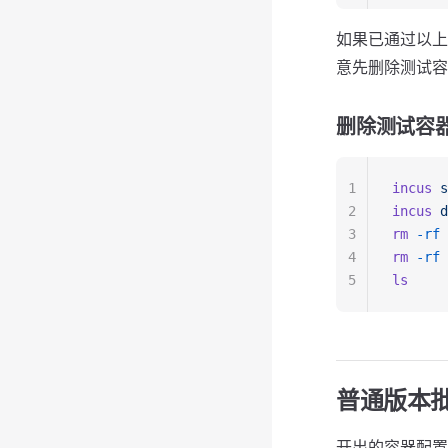
如果已通过以上
意先删除测试容
删除测试容
1
incus
 s
2
incus
 d
3
rm
 -rf
 
4
rm
 -rf
 
5
ls
普通版本
开出的容器配置