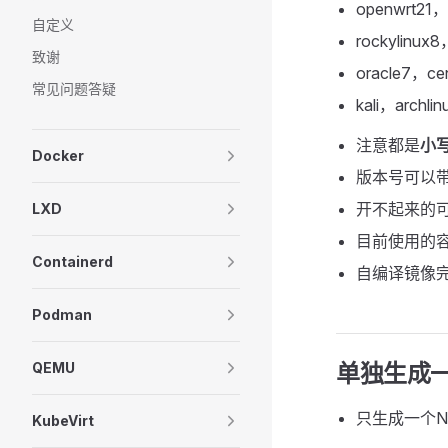
openwrt21，
自定义
rockylinux8
致谢
oracle7
常见问题答疑
kali，archlin
注意都是
小
Docker
版本号可以带
开不起来的
LXD
目前使用的
Containerd
自编译镜像
Podman
QEMU
单独生成一
只生成一个N
KubeVirt