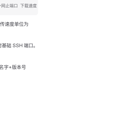
外网止端口 下载速度 上传速度 是否启用IPV6(Y or N) 系统(留空则为de
上传速度单位为
础 SSH 端口。
统名字+版本号