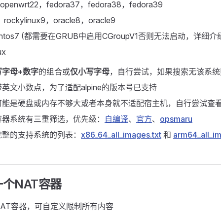
openwrt22，fedora37，fedora38，fedora39
，rockylinux9，oracle8，oracle9
，centos7 (都需要在GRUB中启用CGroupV1否则无法启动，详
ux
写字母+数字
的组合或
仅小写字母
，自行尝试，如果搜索无该系统
英文小数点，为了适配alpine的版本号已支持
可能是硬盘或内存不够大或者本身就不适配宿主机，自行尝试查
容器系统有三重筛选，优先级：
自编译
、
官方
、
opsmaru
完整的支持系统的列表：
x86_64_all_images.txt
和
arm64_all_im
个NAT容器
AT容器，可自定义限制所有内容