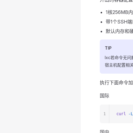
1核256MB
带1个SSH
默认内存和
TIP
lxc若命令无
宿主机配置相
执行下面命令加
国际
1
curl
 -L
国内