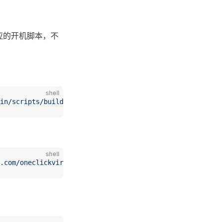
应的开机脚本，不
shell
in/scripts/buildct.sh
 -o
 buildct.sh
 && 
chmod
 +x
 buildct.
shell
.com/oneclickvirt/incus/main/scripts/buildct.sh
 -o
 build