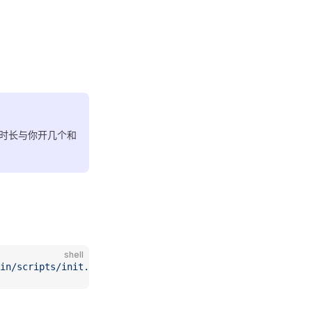
时长与你开几个和
shell
in/scripts/init.sh
 -o
 init.sh
 && 
chmod
 +x
 init.sh
 && 
dos