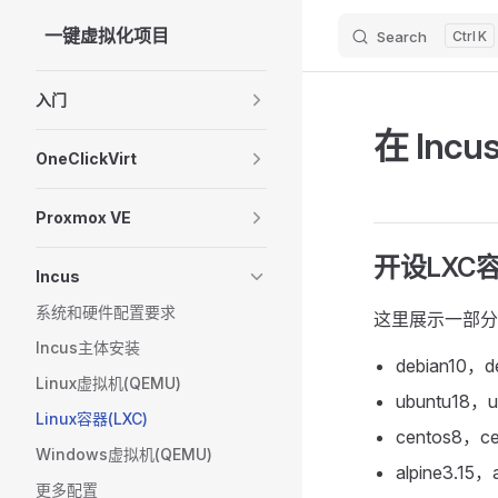
一键虚拟化项目
Search
K
Skip to content
Sidebar Navigation
入门
在 Inc
OneClickVirt
Proxmox VE
开设LXC
Incus
系统和硬件配置要求
这里展示一部分
Incus主体安装
debian10，de
Linux虚拟机(QEMU)
ubuntu18，u
Linux容器(LXC)
centos8，
Windows虚拟机(QEMU)
alpine3.15，
更多配置