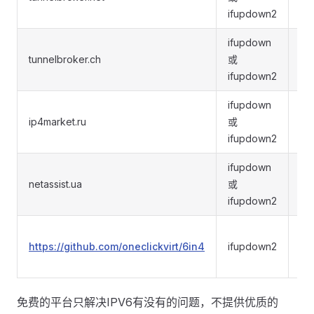
或 s
ifupdown2
ifupdown
v4
tunnelbroker.ch
或
或 s
ifupdown2
ifupdown
v4
ip4market.ru
或
或 s
ifupdown2
ifupdown
v4
netassist.ua
或
或 s
ifupdown2
si
https://github.com/oneclickvirt/6in4
ifupdown2
gr
ipi
免费的平台只解决IPV6有没有的问题，不提供优质的