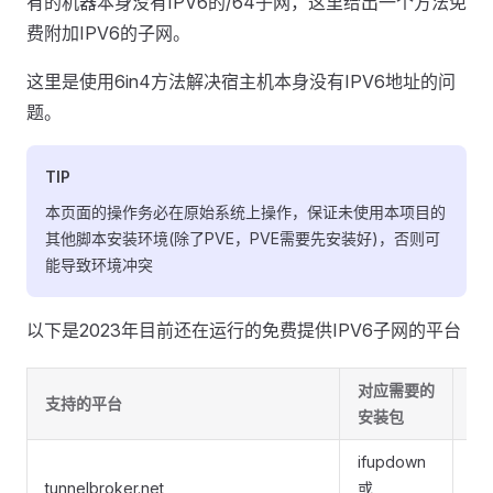
有的机器本身没有IPV6的/64子网，这里给出一个方法免
费附加IPV6的子网。
这里是使用6in4方法解决宿主机本身没有IPV6地址的问
题。
TIP
本页面的操作务必在原始系统上操作，保证未使用本项目的
其他脚本安装环境(除了PVE，PVE需要先安装好)，否则可
能导致环境冲突
以下是2023年目前还在运行的免费提供IPV6子网的平台
对应需要的
支持的平台
协
安装包
ifupdown
v4
tunnelbroker.net
或