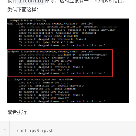
执行
命令，这时应该有一个 he-ipv6 接口，
ifconfig
类似下面这样：
或者执行：
1
curl ipv6.ip.sb